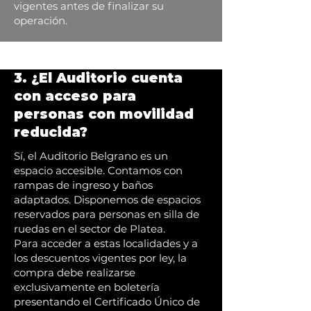
vigentes antes de finalizar su
operación.
3. ¿El Auditorio cuenta
con acceso para
personas con movilidad
reducida?
Sí, el Auditorio Belgrano es un
espacio accesible. Contamos con
rampas de ingreso y baños
adaptados. Disponemos de espacios
reservados para personas en silla de
ruedas en el sector de Platea.
Para acceder a estas localidades y a
los descuentos vigentes por ley, la
compra debe realizarse
exclusivamente en boletería
presentando el Certificado Único de