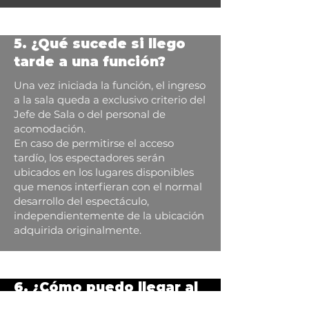
5. ¿Qué sucede si llego
tarde a una función?
Una vez iniciada la función, el ingreso
a la sala queda a exclusivo criterio del
Jefe de Sala o del personal de
acomodación.
En caso de permitirse el acceso
tardío, los espectadores serán
ubicados en los lugares disponibles
que menos interfieran con el normal
desarrollo del espectáculo,
independientemente de la ubicación
adquirida originalmente.
6. ¿Cómo puedo llegar al
Auditorio y dónde