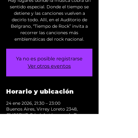
Hay lugares donde la música cobra un
sentido especial. Donde el tiempo se
detiene y las canciones vuelven a
decirlo todo. Allí, en el Auditorio de
Belgrano, “Tiempo de Rock” invita a
recorrer las canciones más
emblemáticas del rock nacional.
Ya no es posible registrarse
Ver otros eventos
Horario y ubicación
24 ene 2026, 21:30 – 23:00
Buenos Aires, Virrey Loreto 2348,
C1426DXR Cdad. Autónoma de Buenos
Aires, Argentina