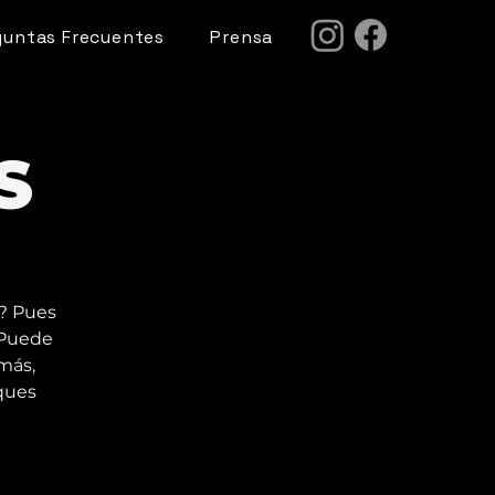
guntas Frecuentes
Prensa
S
a? Pues
 Puede
más,
ques