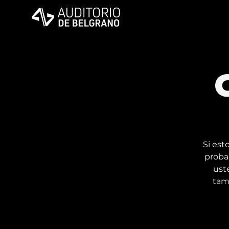
Si est
proba
ust
tam