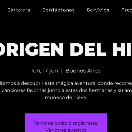
Cartelera
Contáctanos
Servicios
Pre
ORIGEN DEL H
lun, 17 jun
  |  
Buenos Aires
vitamos a descubrir esta mágica aventura, donde recorr
 canciones favoritas junto a estas dos hermanas y su a
muñeco de nieve.
Ya no es posible registrarse
Ver otros eventos