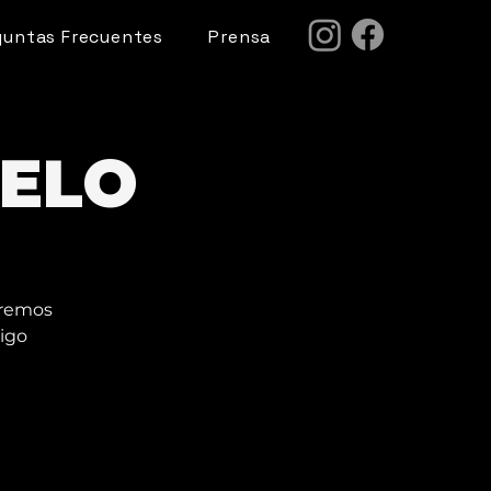
guntas Frecuentes
Prensa
IELO
eremos
migo