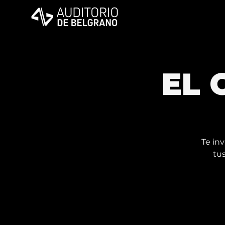
EL 
Te in
tus