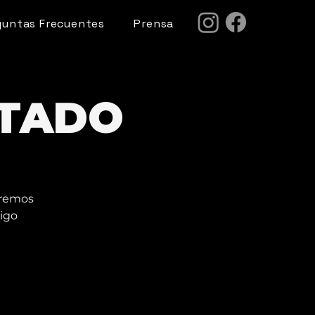
guntas Frecuentes
Prensa
NTADO
eremos
migo