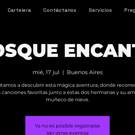
Cartelera
Contáctanos
Servicios
Pre
OSQUE ENCA
mié, 17 jul
  |  
Buenos Aires
vitamos a descubrir esta mágica aventura, donde recorr
 canciones favoritas junto a estas dos hermanas y su a
muñeco de nieve.
Ya no es posible registrarse
Ver otros eventos