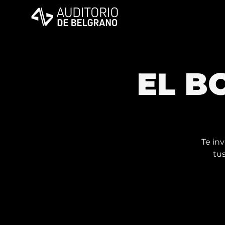
EL B
Te in
tus