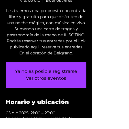
vie, 05 dic
  |  
Buenos Aires
Les traemos una propuesta con entrada
libre y gratuita para que disfruten de
una noche mágica, con música en vivo.
Sumando una carta de tragos y
gastronomía de la mano de IL SOTINO.
Podrás reservar tus entradas por el link
publicado aqui, reserva tus entradas
En el corazón de Belgrano.
Ya no es posible registrarse
Ver otros eventos
Horario y ubicación
05 dic 2025, 21:00 – 23:00
Buenos Aires, Virrey Loreto 2348,
C1426DXR Cdad. Autónoma de Buenos